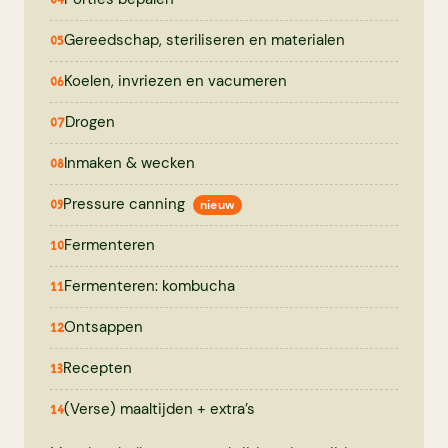
Gereedschap, steriliseren en materialen
05
Koelen, invriezen en vacumeren
06
Drogen
07
Inmaken & wecken
08
Pressure canning
09
nieuw
Fermenteren
10
Fermenteren: kombucha
11
Ontsappen
12
Recepten
13
(Verse) maaltijden + extra’s
14