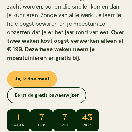
zacht worden, bonen die sneller komen dan
je kunt eten. Zonde van al je werk. Je leert je
hele oogst bewaren én je moestuin zo
opzetten dat je er het jaar rond van eet.
Over
twee weken kost oogst verwerken alleen al
€ 199. Deze twee weken neem je
moestuinieren er gratis bij.
Ja, ik doe mee!
Eerst de gratis bewaarwijzer
1
7
7
42
DAGEN
UUR
MIN
SEC