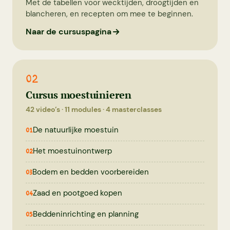
Met de tabellen voor wecktijden, droogtijden en
blancheren, en recepten om mee te beginnen.
Naar de cursuspagina
02
Cursus moestuinieren
42 video’s · 11 modules · 4 masterclasses
De natuurlijke moestuin
01
Het moestuinontwerp
02
Bodem en bedden voorbereiden
03
Zaad en pootgoed kopen
04
Beddeninrichting en planning
05