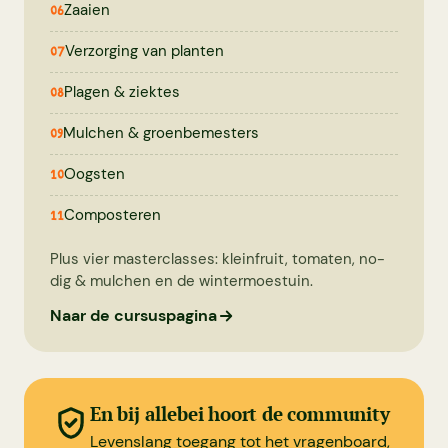
Zaaien
06
Verzorging van planten
07
Plagen & ziektes
08
Mulchen & groenbemesters
09
Oogsten
10
Composteren
11
Plus vier masterclasses: kleinfruit, tomaten, no-
dig & mulchen en de wintermoestuin.
Naar de cursuspagina
En bij allebei hoort de community
Levenslang toegang tot het vragenboard,