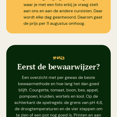
waar je met een foto erbij je vraag stelt
aan ons en aan de andere cursisten. Daar
wordt elke dag geantwoord. Daarom gaat
de prijs per 11 augustus omhoog.
gratis
Eerst de bewaarwijzer?
Een overzicht met per gewas de beste
bewaarmethode en hoe lang het dan goed
blijft. Courgette, tomaat, boon, bes, appel,
pompoen, kruiden, wortels en kool. Op de
achterkant de spelregels: de grens van pH 4,6,
de droogtemperaturen en de vier stappen om
te zien of een pot nog goed is. Printen en aan